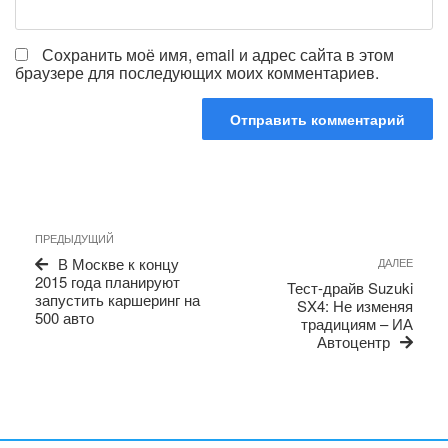
Сохранить моё имя, email и адрес сайта в этом
браузере для последующих моих комментариев.
Навигация
Предыдущая
ПРЕДЫДУЩИЙ
по
запись
Сле
В Москве к концу
ДАЛЕЕ
записям
запи
2015 года планируют
Тест-драйв Suzuki
запустить каршеринг на
SX4: Не изменяя
500 авто
традициям – ИА
Автоцентр