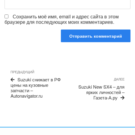
Сохранить моё имя, email и адрес сайта в этом
браузере для последующих моих комментариев.
Навигация
Предыдущая
ПРЕДЫДУЩИЙ
по
запись
Сле
Suzuki снижает в РФ
ДАЛЕЕ
записям
запи
цены на кузовные
Suzuki New SX4 – для
запчасти –
ярких личностей –
Autonavigator.ru
Газета-А.ру