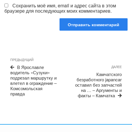
Сохранить моё имя, email и адрес сайта в этом
браузере для последующих моих комментариев.
Навигация
Предыдущая
ПРЕДЫДУЩИЙ
по
запись
Сле
В Ярославле
ДАЛЕЕ
записям
запи
водитель «Сузуки»
Камчатского
подрезал маршрутку и
безработного japancar
влетел в ограждение –
оставил без запчастей
Комсомольская
на … – Аргументы и
правда
факты – Камчатка