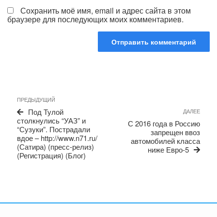
Сохранить моё имя, email и адрес сайта в этом
браузере для последующих моих комментариев.
Навигация
Предыдущая
ПРЕДЫДУЩИЙ
по
запись
Сле
Под Тулой
ДАЛЕЕ
записям
запи
столкнулись “УАЗ” и
С 2016 года в Россию
“Сузуки”. Пострадали
запрещен ввоз
вдое – http://www.n71.ru/
автомобилей класса
(Сатира) (пресс-релиз)
ниже Евро-5
(Регистрация) (Блог)