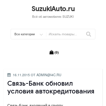
Перейти
к
SuzukiAuto.ru
содержимому
Всё об автомобилях SUZUKI
Искать
(0)
ОПУБЛИКОВАНО
16.11.2015
ОТ
ADMIN@I4C.RU
Связь-Банк обновил
условия автокредитования
Связь-Банк, входящий в группу