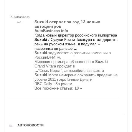
AutoBusiness
Suzuki
откроет за год 13 новых
info
автоцентров
AutoBusiness info
Когда новый директор российского импортера
Suzuki
/ Сузуки Коичи Такакура стал держать
речь на русском языке, я подумал –
наверняка он раньше
…
Suzuki
задумается о развитии компании в
России
BFM.Ru
Мировая премьера обновленного
Suzuki
Grand Vitara пройдет в
…
“Семь Верст”, автомобильная газета
Suzuki
Motor намерена сохранить продажи на
уровне 2011 года
Личные Деньги
RBC Daily
–
За рулем
Все похожие статьи: 10 »
РУБРИКИ
АВТОНОВОСТИ