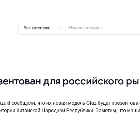
Искать
езентован для российского ры
ki сообщили, что их новая модель Ciaz будет презентована
итории Китайской Народной Республики. Заметим, что маш