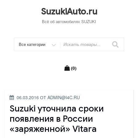
Перейти
к
SuzukiAuto.ru
содержимому
Всё об автомобилях SUZUKI
Искать
(0)
ОПУБЛИКОВАНО
06.03.2016
ОТ
ADMIN@I4C.RU
Suzuki уточнила сроки
появления в России
«заряженной» Vitara