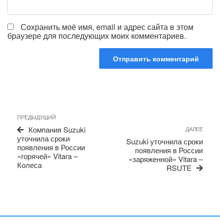
Сохранить моё имя, email и адрес сайта в этом
браузере для последующих моих комментариев.
Навигация
Предыдущая
ПРЕДЫДУЩИЙ
по
запись
Сле
Компания Suzuki
ДАЛЕЕ
записям
запи
уточнила сроки
Suzuki уточнила сроки
появления в России
появления в России
«горячей» Vitara –
«заряженной» Vitara –
Колеса
RSUTE