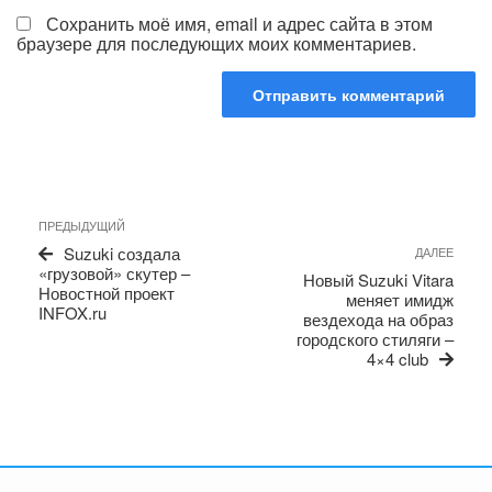
Сохранить моё имя, email и адрес сайта в этом
браузере для последующих моих комментариев.
Навигация
Предыдущая
ПРЕДЫДУЩИЙ
по
запись
Сле
Suzuki создала
ДАЛЕЕ
записям
запи
«грузовой» скутер –
Новый Suzuki Vitara
Новостной проект
меняет имидж
INFOX.ru
вездехода на образ
городского стиляги –
4×4 club