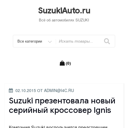
Перейти
к
SuzukiAuto.ru
содержимому
Всё об автомобилях SUZUKI
Искать
(0)
ОПУБЛИКОВАНО
02.10.2015
ОТ
ADMIN@I4C.RU
Suzuki презентовала новый
серийный кроссовер Ignis
Компания Suzuki воспользуется предстоящим