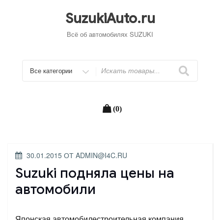
Перейти
к
SuzukiAuto.ru
содержимому
Всё об автомобилях SUZUKI
Искать
(0)
ОПУБЛИКОВАНО
30.01.2015
ОТ
ADMIN@I4C.RU
Suzuki подняла цены на
автомобили
Японская автомобилестроительная компания