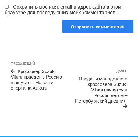
Сохранить моё имя, email и адрес сайта в этом
браузере для последующих моих комментариев.
Навигация
Предыдущая
ПРЕДЫДУЩИЙ
по
запись
Сле
Кроссовер Suzuki
ДАЛЕЕ
записям
запи
Vitara приедет в Россию
Продажи молодежного
в августе – Новости
кроссовера Suzuki
спорта на Auto.ru
Vitara начнутся в
России летом –
Петербургский дневник