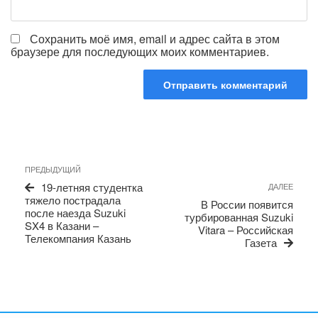
Сохранить моё имя, email и адрес сайта в этом
браузере для последующих моих комментариев.
Навигация
Предыдущая
ПРЕДЫДУЩИЙ
по
запись
Сле
19-летняя студентка
ДАЛЕЕ
записям
запи
тяжело пострадала
В России появится
после наезда Suzuki
турбированная Suzuki
SX4 в Казани –
Vitara – Российская
Телекомпания Казань
Газета