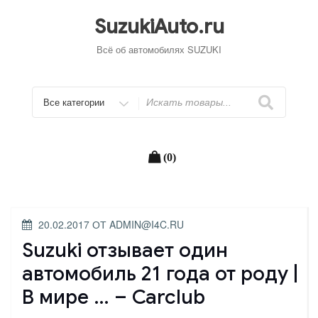
Перейти
к
SuzukiAuto.ru
содержимому
Всё об автомобилях SUZUKI
Искать
(0)
ОПУБЛИКОВАНО
20.02.2017
ОТ
ADMIN@I4C.RU
Suzuki отзывает один
автомобиль 21 года от роду |
В мире … – Carclub