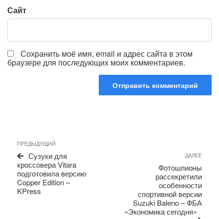
Сайт
Сохранить моё имя, email и адрес сайта в этом
браузере для последующих моих комментариев.
Навигация
Предыдущая
ПРЕДЫДУЩИЙ
по
запись
Сле
Сузуки для
ДАЛЕЕ
записям
запи
кроссовера Vitara
Фотошпионы
подготовила версию
рассекретили
Copper Edition –
особенности
KPress
спортивной версии
Suzuki Baleno – ФБА
«Экономика сегодня»