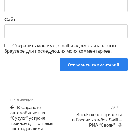
Сайт
Сохранить моё имя, email и адрес сайта в этом
браузере для последующих моих комментариев.
Навигация
Предыдущая
ПРЕДЫДУЩИЙ
по
запись
Сле
В Саранске
ДАЛЕЕ
записям
запи
автомобилист на
Suzuki хочет привезти
“Сузуки” устроил
в России хэтчбэк Swift –
тройное ДТП с тремя
РИА “Свопи”
пострадавшими –