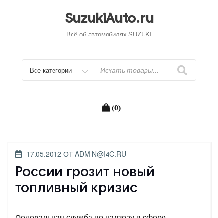
Перейти
к
SuzukiAuto.ru
содержимому
Всё об автомобилях SUZUKI
Искать
(0)
ОПУБЛИКОВАНО
17.05.2012
ОТ
ADMIN@I4C.RU
России грозит новый
топливный кризис
Федеральная служба по надзору в сфере