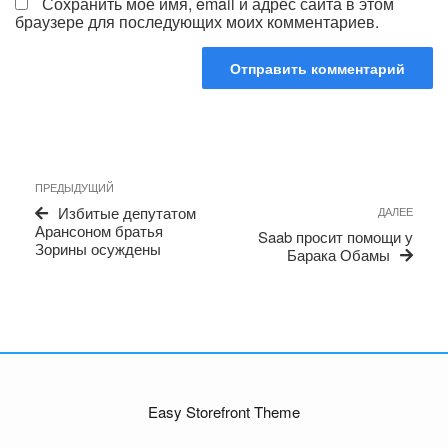
Сохранить моё имя, email и адрес сайта в этом
браузере для последующих моих комментариев.
Навигация
Предыдущая
ПРЕДЫДУЩИЙ
по
запись
Сле
Избитые депутатом
ДАЛЕЕ
записям
запи
Арансоном братья
Saab просит помощи у
Зорины осуждены
Барака Обамы
Easy Storefront Theme