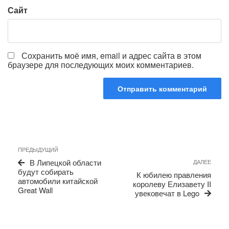
Сайт
Сохранить моё имя, email и адрес сайта в этом
браузере для последующих моих комментариев.
Навигация
Предыдущая
ПРЕДЫДУЩИЙ
по
запись
Сле
В Липецкой области
ДАЛЕЕ
записям
запи
будут собирать
К юбилею правления
автомобили китайской
королеву Елизавету II
Great Wall
увековечат в Lego