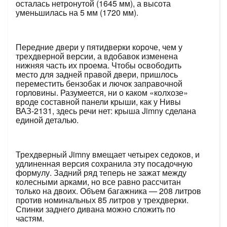
осталась нетронутой (1645 мм), а высота
уменьшилась на 5 мм (1720 мм).
Передние двери у пятидверки короче, чем у
трехдверной версии, а вдобавок изменена
нижняя часть их проема. Чтобы освободить
место для задней правой двери, пришлось
переместить бензобак и лючок заправочной
горловины. Разумеется, ни о каком «колхозе»
вроде составной панели крыши, как у Нивы
ВАЗ-2131, здесь речи нет: крыша Jimny сделана
единой деталью.
Трехдверный Jimny вмещает четырех седоков, и
удлиненная версия сохранила эту посадочную
формулу. Задний ряд теперь не зажат между
колесными арками, но все равно рассчитан
только на двоих. Объем багажника — 208 литров
против номинальных 85 литров у трехдверки.
Спинки заднего дивана можно сложить по
частям.