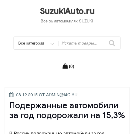
Перейти
к
SuzukiAuto.ru
содержимому
Всё об автомобилях SUZUKI
Искать
(0)
ОПУБЛИКОВАНО
08.12.2015
ОТ
ADMIN@I4C.RU
Подержанные автомобили
за год подорожали на 15,3%
В России подержанные автомобили за год,