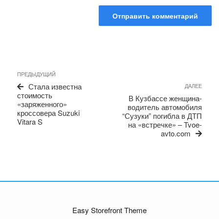
Навигация
Предыдущая
ПРЕДЫДУЩИЙ
по
запись
Сле
Стала известна
ДАЛЕЕ
записям
запи
стоимость
В Кузбассе женщина-
«заряженного»
водитель автомобиля
кроссовера Suzuki
“Сузуки” погибла в ДТП
Vitara S
на «встречке» – Tvoe-
avto.com
Easy Storefront Theme