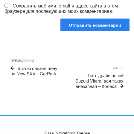
Сохранить моё имя, email и адрес сайта в этом
браузере для последующих моих комментариев.
Навигация
Предыдущая
ПРЕДЫДУЩИЙ
по
запись
Сле
Suzuki снизил цену
ДАЛЕЕ
записям
запи
на New SX4 – CarPark
Тест-драйв новой
Suzuki Vitara: вся такая
внезапная – Колеса
Easy Storefront Theme