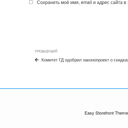
Сохранить моё имя, email и адрес сайта 
Навигация
Предыдущая
ПРЕДЫДУЩИЙ
по
запись
Комитет ГД одобрил законопроект о скидк
записям
Easy Storefront Theme