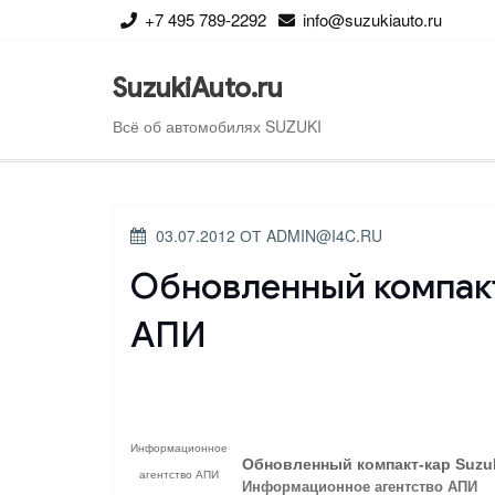
Перейти
+7 495 789-2292
info@suzukiauto.ru
к
содержимому
SuzukiAuto.ru
Всё об автомобилях SUZUKI
ОПУБЛИКОВАНО
03.07.2012
ОТ
ADMIN@I4C.RU
Обновленный компакт
АПИ
Информационное
Обновленный компакт-кар
Suzu
агентство АПИ
Информационное агентство АПИ