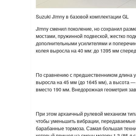
Suzuki Jimny в базовой комплектации GL
Jimny сменил поколение, но сохранил раз
мостами, пружинной подвеской, жестко по
дополнительными усилителями и поперечина
колея выросла на 40 мм: до 1395 мм сперед
По сравнению с предшественником длина ум
выросла на 45 мм (до 1645 мм), а высота —
вместо 190 мм. Внедорожная геометрия зави
При этом архаичный рулевой механизм типа
чтобы уменьшить вибрации, передаваемые 
барабанные тормоза. Самая большая технич
который пришел на смену мотору 1.3 (85 л.с