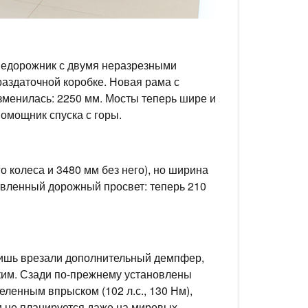
внедорожник с двумя неразрезными
аздаточной коробке. Новая рама с
зменилась: 2250 мм. Мосты теперь шире и
помощник спуска с горы.
 колеса и 3480 мм без него), но ширина
аявленный дорожный просвет: теперь 210
 лишь врезали дополнительный демпфер,
ким. Сзади по-прежнему установлены
ленным впрыском (102 л.с., 130 Нм),
т и не планируется даже на мировых