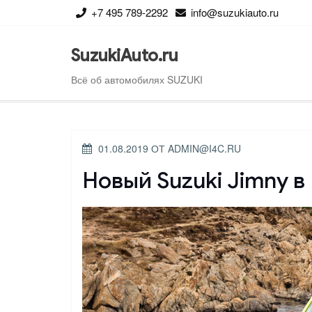
Перейти
+7 495 789-2292
info@suzukiauto.ru
к
содержимому
SuzukiAuto.ru
Всё об автомобилях SUZUKI
ОПУБЛИКОВАНО
01.08.2019
ОТ
ADMIN@I4C.RU
Новый Suzuki Jimny в