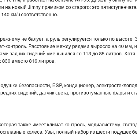
ли на новый Jimny прямиком со старого: это пятиступенчат
140 км/ч соответственно.
ежнему не балует, а руль регулируется только по высоте. 
т-контроль. Расстояние между рядами выросло на 40 мм, но
ками задних сидений уменьшился со 113 до 85 литров. Хот
 830 вместо 816 литров.
одушки безопасности, ESP, кондиционер, электростеклопод
передних сидений, датчик света, противотуманные фары и с
 которая также имеет климат-контроль, медиасистему, свет
гкосплавные колеса. Увы, полный набор из шести подушек 