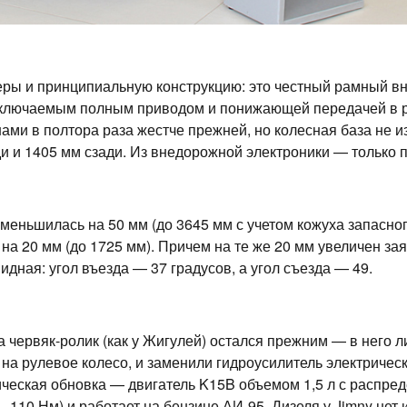
меры и принципиальную конструкцию: это честный рамный 
дключаемым полным приводом и понижающей передачей в р
ми в полтора раза жестче прежней, но колесная база не и
и и 1405 мм сзади. Из внедорожной электроники — только 
еньшилась на 50 мм (до 3645 мм с учетом кожуха запасного
 на 20 мм (до 1725 мм). Причем на те же 20 мм увеличен з
дная: угол въезда — 37 градусов, а угол съезда — 49.
 червяк-ролик (как у Жигулей) остался прежним — в него
на рулевое колесо, и заменили гидроусилитель электричес
еская обновка — двигатель K15B объемом 1,5 л с распреде
., 110 Нм) и работает на бензине АИ-95. Дизеля у Jimny не