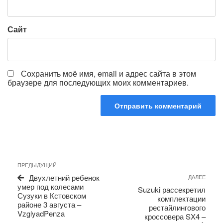
Сайт
Сохранить моё имя, email и адрес сайта в этом
браузере для последующих моих комментариев.
Навигация
Предыдущая
ПРЕДЫДУЩИЙ
по
запись
Сле
Двухлетний ребенок
ДАЛЕЕ
записям
запи
умер под колесами
Suzuki рассекретил
Сузуки в Кстовском
комплектации
районе 3 августа –
рестайлингового
VzglyadPenza
кроссовера SX4 –