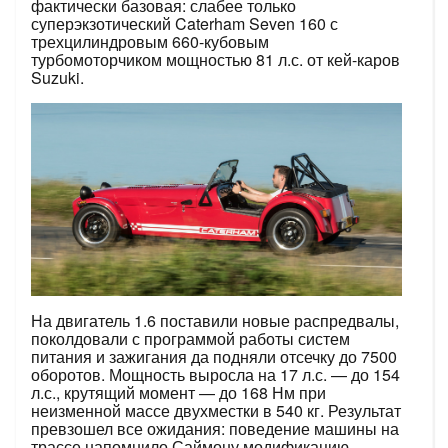
фактически базовая: слабее только
суперэкзотический Caterham Seven 160 с
трехцилиндровым 660-кубовым
турбомоторчиком мощностью 81 л.с. от кей-каров
Suzuki.
На двигатель 1.6 поставили новые распредвалы,
поколдовали с программой работы систем
питания и зажигания да подняли отсечку до 7500
оборотов. Мощность выросла на 17 л.с. — до 154
л.с., крутящий момент — до 168 Нм при
неизменной массе двухместки в 540 кг. Результат
превзошел все ожидания: поведение машины на
трассе напомнило Саймону модификацию