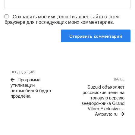
Сохранить моё имя, email и адрес сайта в этом
браузере для последующих моих комментариев.
Навигация
Предыдущая
ПРЕДЫДУЩИЙ
по
запись
Сле
Программа
ДАЛЕЕ
записям
запи
утилизации
Suzuki объявляет
автомобилей будет
российские цены на
продлена
топовую версию
внедорожника Grand
Vitara Exclusive. –
Avtoavto.ru