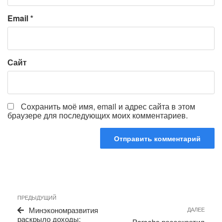
Email
*
Сайт
Сохранить моё имя, email и адрес сайта в этом
браузере для последующих моих комментариев.
Навигация
Предыдущая
ПРЕДЫДУЩИЙ
по
запись
Сле
Минэкономразвития
ДАЛЕЕ
записям
запи
раскрыло доходы:
Porsche рассекретил