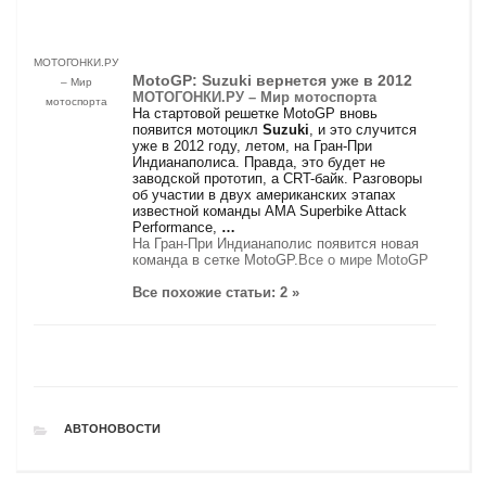
МОТОГОНКИ.РУ
MotoGP:
Suzuki
вернется уже в 2012
– Мир
МОТОГОНКИ.РУ – Мир мотоспорта
мотоспорта
На стартовой решетке MotoGP вновь
появится мотоцикл
Suzuki
, и это случится
уже в 2012 году, летом, на Гран-При
Индианаполиса. Правда, это будет не
заводской прототип, а СRT-байк. Разговоры
об участии в двух американских этапах
известной команды AMA Superbike Attack
Performance,
…
На Гран-При Индианаполис появится новая
команда в сетке MotoGP.
Все о мире MotoGP
Все похожие статьи: 2 »
РУБРИКИ
АВТОНОВОСТИ