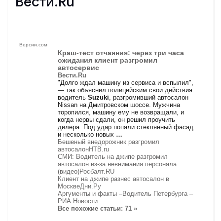
Вести.Ru
Версии.сом
Краш-тест отчаяния: через три часа
ожидания клиент разгромил
автосервис
Вести.Ru
"Долго ждал машину из сервиса и вспылил",
— так объяснил полицейским свои действия
водитель
Suzuki
, разгромивший автосалон
Nissan на Дмитровском шоссе. Мужчина
торопился, машину ему не возвращали, и
когда нервы сдали, он решил проучить
дилера. Под удар попали стеклянный фасад
и несколько новых
…
Бешеный внедорожник разгромил
автосалон
НТВ.ru
СМИ: Водитель на джипе разгромил
автосалон из-за невнимания персонала
(видео)
Росбалт.RU
Клиент на джипе разнес автосалон в
Москве
Дни.Ру
Аргументы и факты
–
Водитель Петербурга
–
РИА Новости
Все похожие статьи: 71 »