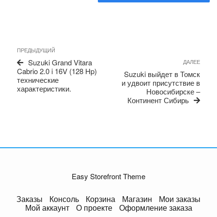
Навигация
Предыдущая
ПРЕДЫДУЩИЙ
по
запись
Сле
Suzuki Grand Vitara
ДАЛЕЕ
записям
запи
Cabrio 2.0 i 16V (128 Hp)
Suzuki выйдет в Томск
технические
и удвоит присутствие в
характеристики.
Новосибирске –
Континент Сибирь
Easy Storefront Theme
Заказы
Консоль
Корзина
Магазин
Мои заказы
Мой аккаунт
О проекте
Оформление заказа