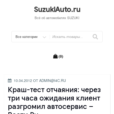
Перейти
к
SuzukiAuto.ru
содержимому
Всё об автомобилях SUZUKI
Искать
(0)
ОПУБЛИКОВАНО
10.04.2012
ОТ
ADMIN@I4C.RU
Краш-тест отчаяния: через
три часа ожидания клиент
разгромил автосервис –