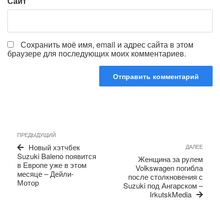
Сайт
Сохранить моё имя, email и адрес сайта в этом
браузере для последующих моих комментариев.
Навигация
Предыдущая
ПРЕДЫДУЩИЙ
по
запись
Сле
Новый хэтчбек
ДАЛЕЕ
записям
запи
Suzuki Baleno появится
Женщина за рулем
в Европе уже в этом
Volkswagen погибла
месяце – Дейли-
после столкновения с
Мотор
Suzuki под Ангарском –
IrkutskMedia