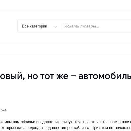
Искать
 новый, но тот же – автомобил
т же
накомом нам обличье внедорожник присутствует на отечественном рынке 
 которые едва подходят под понятие рестайлинга. При этом нет никаког