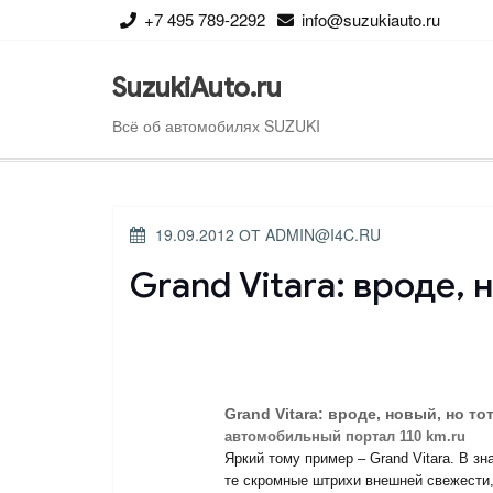
Перейти
+7 495 789-2292
info@suzukiauto.ru
к
содержимому
SuzukiAuto.ru
Всё об автомобилях SUZUKI
ОПУБЛИКОВАНО
19.09.2012
ОТ
ADMIN@I4C.RU
Grand Vitara: вроде,
Grand Vitara: вроде, новый, но то
автомобильный портал 110 km.ru
Яркий тому пример – Grand Vitara. В з
те скромные штрихи внешней свежести,