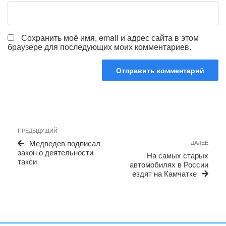
Сохранить моё имя, email и адрес сайта в этом
браузере для последующих моих комментариев.
Навигация
Предыдущая
ПРЕДЫДУЩИЙ
по
запись
Сле
Медведев подписал
ДАЛЕЕ
записям
запи
закон о деятельности
На самых старых
такси
автомобилях в России
ездят на Камчатке