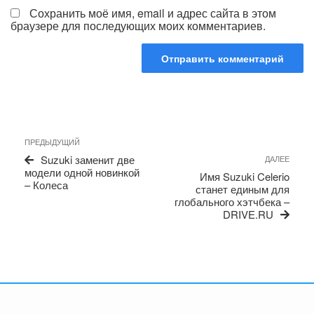
Сохранить моё имя, email и адрес сайта в этом
браузере для последующих моих комментариев.
Навигация
Предыдущая
ПРЕДЫДУЩИЙ
по
запись
Сле
Suzuki заменит две
ДАЛЕЕ
записям
запи
модели одной новинкой
Имя Suzuki Celerio
– Колеса
станет единым для
глобального хэтчбека –
DRIVE.RU