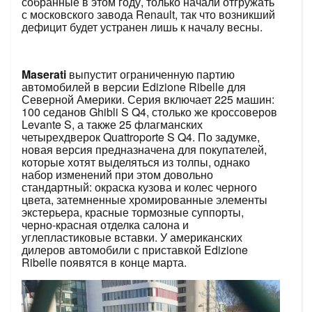
собранные в этом году, только начали отгружать
с московского завода Renault, так что возникший
дефицит будет устранен лишь к началу весны.
Maserati
выпустит ограниченную партию
автомобилей в версии Edizione Ribelle для
Северной Америки. Серия включает 225 машин:
100 седанов Ghibli S Q4, столько же кроссоверов
Levante S, а также 25 флагманских
четырехдверок Quattroporte S Q4. По задумке,
новая версия предназначена для покупателей,
которые хотят выделяться из толпы, однако
набор изменений при этом довольно
стандартный: окраска кузова и колес черного
цвета, затемненные хромированные элементы
экстерьера, красные тормозные суппорты,
черно-красная отделка салона и
углепластиковые вставки. У американских
дилеров автомобили с приставкой Edizione
Ribelle появятся в конце марта.