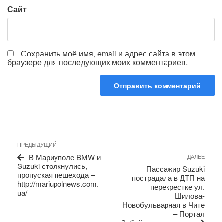
Сайт
Сохранить моё имя, email и адрес сайта в этом
браузере для последующих моих комментариев.
Навигация
Предыдущая
ПРЕДЫДУЩИЙ
по
запись
Сле
В Мариуполе BMW и
ДАЛЕЕ
записям
запи
Suzuki столкнулись,
Пассажир Suzuki
пропуская пешехода –
пострадала в ДТП на
http://mariupolnews.com.
перекрестке ул.
ua/
Шилова-
Новобульварная в Чите
– Портал