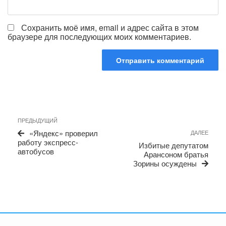
Сохранить моё имя, email и адрес сайта в этом
браузере для последующих моих комментариев.
Навигация
Предыдущая
ПРЕДЫДУЩИЙ
по
запись
Сле
«Яндекс» проверил
ДАЛЕЕ
записям
запи
работу экспресс-
Избитые депутатом
автобусов
Арансоном братья
Зорины осуждены