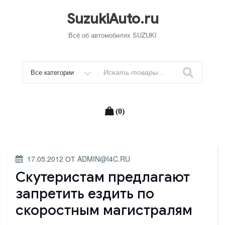
Перейти
к
SuzukiAuto.ru
содержимому
Всё об автомобилях SUZUKI
Искать
(0)
ОПУБЛИКОВАНО
17.05.2012
ОТ
ADMIN@I4C.RU
Cкутеристам предлагают
запретить ездить по
скоростным магистралям