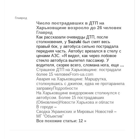
Главред
Число пострадавших в ДТП на
Харьковщине возросло до 26 человек
Главред
Как рассказали очевидцы ДТП, после
столкновения, у
Suzuki
был смят весь
правый бок, у автобуса сильно пострадала
передняя часть. Автобус врезался в стелу с
ценами АЗС. «Я видел, как через лобовое
стекло автобуса вылетел пассажир. У
водителя, скорее всего, сломана нога, еще
…
Страшное ДТП на Харьковщине: пострадали
более 15 человек
From-ua.com
Авария на Харьковщине: Маршрутка,
столкнувшись с джипом, едва не протаранила
заправку
Подробности
На Харьковщине внедорожник столкнулся с
автобусом. Более 15 пострадавших
(Обновлено)
Новости Харькова и области
В городе
–
Сводка Украинских и Мировых Новостей
–
МГ “Объектив”
Все похожие статьи: 12 »