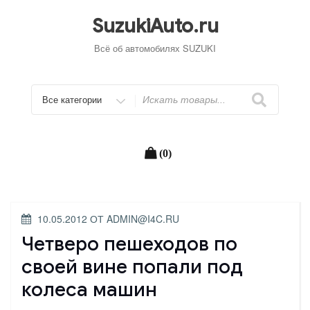
Перейти
к
SuzukiAuto.ru
содержимому
Всё об автомобилях SUZUKI
Искать
(0)
ОПУБЛИКОВАНО
10.05.2012
ОТ
ADMIN@I4C.RU
Четверо пешеходов по
своей вине попали под
колеса машин