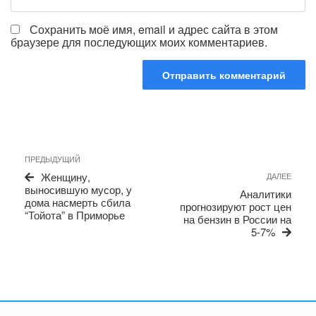
Сохранить моё имя, email и адрес сайта в этом
браузере для последующих моих комментариев.
Навигация
Предыдущая
ПРЕДЫДУЩИЙ
по
запись
Сле
Женщину,
ДАЛЕЕ
записям
запи
выносившую мусор, у
Аналитики
дома насмерть сбила
прогнозируют рост цен
“Тойота” в Приморье
на бензин в России на
5-7%