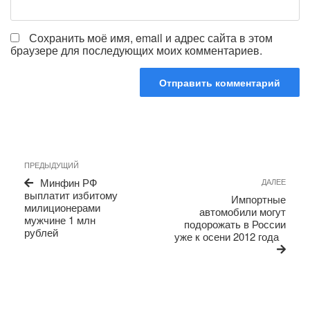
Сохранить моё имя, email и адрес сайта в этом
браузере для последующих моих комментариев.
Навигация
Предыдущая
ПРЕДЫДУЩИЙ
по
запись
Сле
Минфин РФ
ДАЛЕЕ
записям
запи
выплатит избитому
Импортные
милиционерами
автомобили могут
мужчине 1 млн
подорожать в России
рублей
уже к осени 2012 года