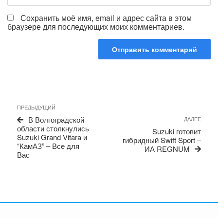
Сохранить моё имя, email и адрес сайта в этом
браузере для последующих моих комментариев.
Навигация
Предыдущая
ПРЕДЫДУЩИЙ
по
запись
Сле
В Волгоградской
ДАЛЕЕ
записям
запи
области столкнулись
Suzuki готовит
Suzuki Grand Vitara и
гибридный Swift Sport –
“КамАЗ” – Все для
ИА REGNUM
Вас