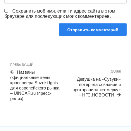
Сохранить моё имя, email и адрес сайта в этом
браузере для последующих моих комментариев.
Навигация
Предыдущая
ПРЕДЫДУЩИЙ
по
запись
Сле
Названы
ДАЛЕЕ
записям
запи
официальные цены
Девушка на «Сузуки»
кроссовера Suzuki Ignis
потеряла сознание и
для европейского рынка
протаранила «семерку»
– UINCAR.ru (пресс-
– НГС.НОВОСТИ
релиз)