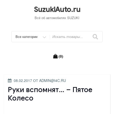
Перейти
к
SuzukiAuto.ru
содержимому
Всё об автомобилях SUZUKI
Искать
(0)
ОПУБЛИКОВАНО
08.02.2017
ОТ
ADMIN@I4C.RU
Руки вспомнят… – Пятое
Колесо