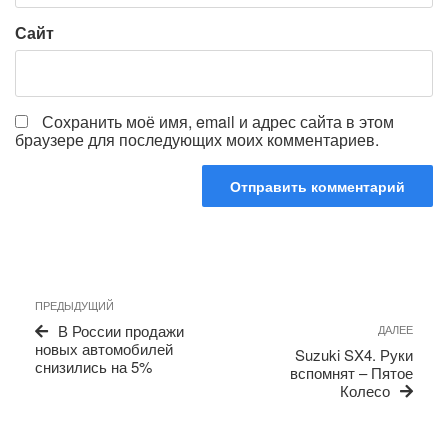
Сайт
Сохранить моё имя, email и адрес сайта в этом
браузере для последующих моих комментариев.
Навигация
Предыдущая
ПРЕДЫДУЩИЙ
по
запись
Сле
В России продажи
ДАЛЕЕ
записям
запи
новых автомобилей
Suzuki SX4. Руки
снизились на 5%
вспомнят – Пятое
Колесо