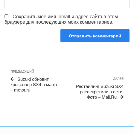
Сохранить моё имя, email и адрес сайта в этом
браузере для последующих моих комментариев.
Навигация
Предыдущая
ПРЕДЫДУЩИЙ
по
запись
Сле
Suzuki обновит
ДАЛЕЕ
записям
запи
кроссовер SX4 в марте
Рестайлинг Suzuki SX4
– motor.ru
рассекретили в сети.
Фото – Mail.Ru