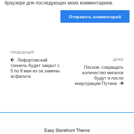
браузере для последующих моих комментариев.
Навигация
Предыдущая
ПРЕДЫДУЩИЙ
по
запись
Сле
Лефортовский
ДАЛЕЕ
записям
запи
тоннель будет закрыт с
Песков: сокращать
5 по 9 мая из-за замены
количество мигалок
асфальта
будут и после
инаугурации Путина
Easy Storefront Theme