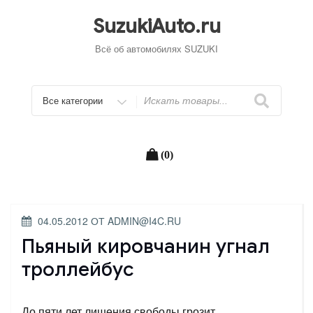
Перейти
к
SuzukiAuto.ru
содержимому
Всё об автомобилях SUZUKI
Искать
(0)
ОПУБЛИКОВАНО
04.05.2012
ОТ
ADMIN@I4C.RU
Пьяный кировчанин угнал
троллейбус
До пяти лет лишения свободы грозит