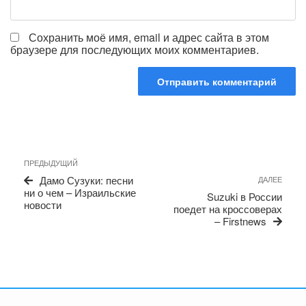
Сохранить моё имя, email и адрес сайта в этом
браузере для последующих моих комментариев.
Навигация
Предыдущая
ПРЕДЫДУЩИЙ
по
запись
Сле
Дамо Сузуки: песни
ДАЛЕЕ
записям
запи
ни о чем – Израильские
Suzuki в России
новости
поедет на кроссоверах
– Firstnews