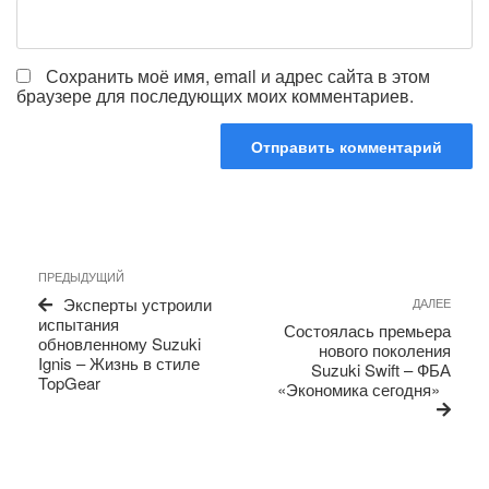
Сохранить моё имя, email и адрес сайта в этом
браузере для последующих моих комментариев.
Навигация
Предыдущая
ПРЕДЫДУЩИЙ
по
запись
Сле
Эксперты устроили
ДАЛЕЕ
записям
запи
испытания
Состоялась премьера
обновленному Suzuki
нового поколения
Ignis – Жизнь в стиле
Suzuki Swift – ФБА
TopGear
«Экономика сегодня»