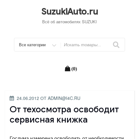
Перейти
к
SuzukiAuto.ru
содержимому
Всё об автомобилях SUZUKI
Искать
(0)
ОПУБЛИКОВАНО
24.06.2012
ОТ
ADMIN@I4C.RU
От техосмотра освободит
сервисная книжка
Госдума намерена освободить от необходимости