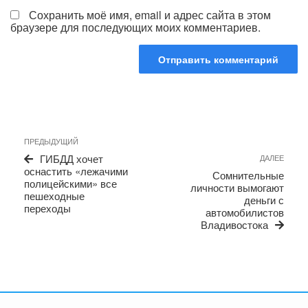
Сохранить моё имя, email и адрес сайта в этом
браузере для последующих моих комментариев.
Навигация
Предыдущая
ПРЕДЫДУЩИЙ
по
запись
Сле
ГИБДД хочет
ДАЛЕЕ
записям
запи
оснастить «лежачими
Сомнительные
полицейскими» все
личности вымогают
пешеходные
деньги с
переходы
автомобилистов
Владивостока