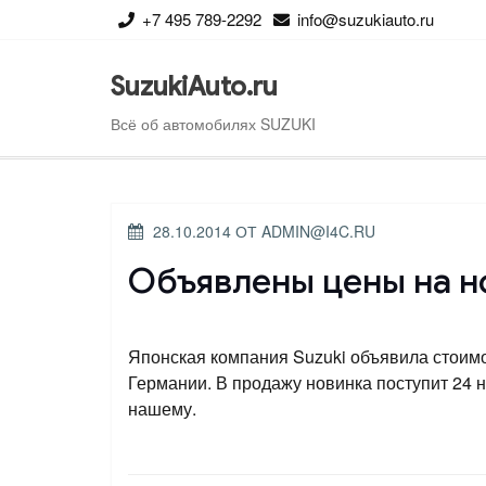
Перейти
+7 495 789-2292
info@suzukiauto.ru
к
содержимому
SuzukiAuto.ru
Всё об автомобилях SUZUKI
ОПУБЛИКОВАНО
28.10.2014
ОТ
ADMIN@I4C.RU
Объявлены цены на но
Японская компания Suzuki объявила стоимо
Германии. В продажу новинка поступит 24 но
нашему.