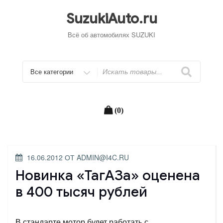
Перейти
к
SuzukiAuto.ru
содержимому
Всё об автомобилях SUZUKI
Искать
(0)
ОПУБЛИКОВАНО
16.06.2012
ОТ
ADMIN@I4C.RU
Новинка «ТагАЗа» оценена
в 400 тысяч рублей
В стандарте мотор будет работать с