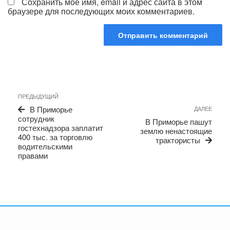
Сохранить моё имя, email и адрес сайта в этом
браузере для последующих моих комментариев.
Навигация
Предыдущая
ПРЕДЫДУЩИЙ
по
запись
Сле
В Приморье
ДАЛЕЕ
записям
запи
сотрудник
В Приморье пашут
гостехнадзора заплатит
землю ненастоящие
400 тыс. за торговлю
трактористы
водительскими
правами