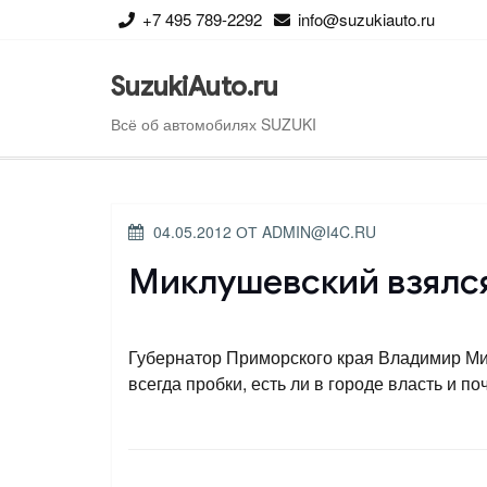
Перейти
+7 495 789-2292
info@suzukiauto.ru
к
содержимому
SuzukiAuto.ru
Всё об автомобилях SUZUKI
ОПУБЛИКОВАНО
04.05.2012
ОТ
ADMIN@I4C.RU
Миклушевский взялся
Губернатор Приморского края Владимир Мик
всегда пробки, есть ли в городе власть и по