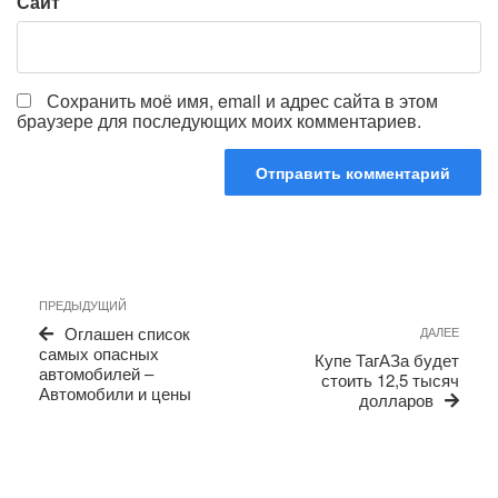
Сайт
Сохранить моё имя, email и адрес сайта в этом
браузере для последующих моих комментариев.
Навигация
Предыдущая
ПРЕДЫДУЩИЙ
по
запись
Сле
Оглашен список
ДАЛЕЕ
записям
запи
самых опасных
Купе ТагАЗа будет
автомобилей –
стоить 12,5 тысяч
Автомобили и цены
долларов