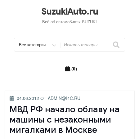
Перейти
к
SuzukiAuto.ru
содержимому
Всё об автомобилях SUZUKI
Искать
(0)
ОПУБЛИКОВАНО
04.06.2012
ОТ
ADMIN@I4C.RU
МВД РФ начало облаву на
машины с незаконными
мигалками в Москве