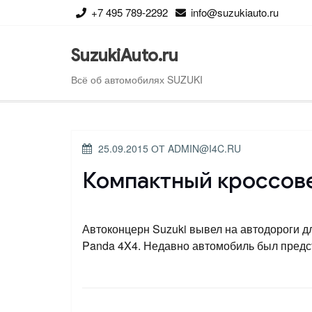
Перейти
+7 495 789-2292
info@suzukiauto.ru
к
содержимому
SuzukiAuto.ru
Всё об автомобилях SUZUKI
ОПУБЛИКОВАНО
25.09.2015
ОТ
ADMIN@I4C.RU
Компактный кроссове
Автоконцерн Suzuki вывел на автодороги дл
Panda 4X4. Недавно автомобиль был предст