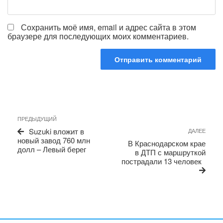
Сохранить моё имя, email и адрес сайта в этом
браузере для последующих моих комментариев.
Навигация
Предыдущая
ПРЕДЫДУЩИЙ
по
запись
Сле
Suzuki вложит в
ДАЛЕЕ
записям
запи
новый завод 760 млн
В Краснодарском крае
долл – Левый берег
в ДТП с маршруткой
пострадали 13 человек