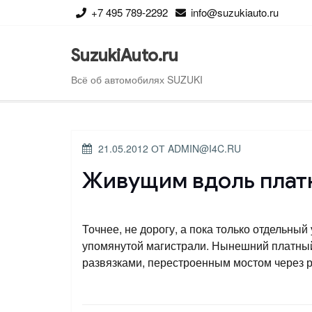
Перейти
+7 495 789-2292
info@suzukiauto.ru
к
содержимому
SuzukiAuto.ru
Всё об автомобилях SUZUKI
ОПУБЛИКОВАНО
21.05.2012
ОТ
ADMIN@I4C.RU
Живущим вдоль платн
Точнее, не дорогу, а пока только отдельны
упомянутой магистрали. Нынешний платный
развязками, перестроенным мостом через р