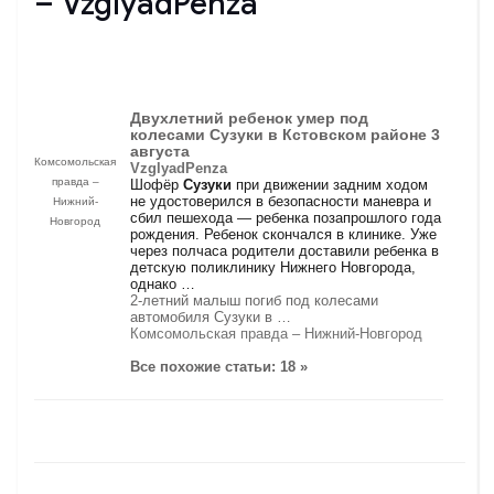
– VzglyadPenza
Двухлетний ребенок умер под
колесами
Сузуки
в Кстовском районе 3
августа
Комсомольская
VzglyadPenza
правда –
Шофёр
Сузуки
при движении задним ходом
не удостоверился в безопасности маневра и
Нижний-
сбил пешехода — ребенка позапрошлого года
Новгород
рождения. Ребенок скончался в клинике. Уже
через полчаса родители доставили ребенка в
детскую поликлинику Нижнего Новгорода,
однако …
2-летний малыш погиб под колесами
автомобиля Сузуки в …
Комсомольская правда – Нижний-Новгород
Все похожие статьи: 18 »