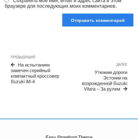
Сохранить моё имя, email и адрес сайта в этом
браузере для последующих моих комментариев.
Навигация
Предыдущая
ПРЕДЫДУЩИЙ
по
запись
Сле
На испытаниях
ДАЛЕЕ
записям
запи
замечен серийный
Утюжим дороги
компактный кроссовер
Эстонии на
Suzuki iM-4
возрожденной Suzuki
Vitara – За рулем
Easy Storefront Theme