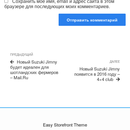
Сохранить моё имя, email и адрес сайта в этом
браузере для последующих моих комментариев.
Навигация
Предыдущая
ПРЕДЫДУЩИЙ
по
запись
Сле
Новый Suzuki Jimny
ДАЛЕЕ
записям
запи
будет идеален для
Новый Suzuki Jimny
шотландских фермеров
появится в 2016 году –
– Mail.Ru
4×4 club
Easy Storefront Theme