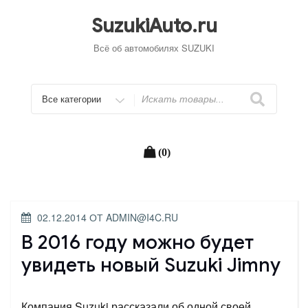
Перейти
к
SuzukiAuto.ru
содержимому
Всё об автомобилях SUZUKI
Искать
(0)
ОПУБЛИКОВАНО
02.12.2014
ОТ
ADMIN@I4C.RU
В 2016 году можно будет
увидеть новый Suzuki Jimny
Компания Suzuki рассказали об одной своей